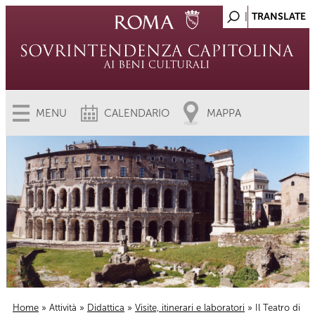
MENU
CALENDARIO
MAPPA
Home
»
Attività
»
Didattica
»
Visite, itinerari e laboratori
» Il Teatro di