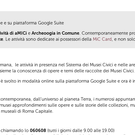
he e su piattaforma Google Suite
vità di aMICi
e
Archeoogia in Comune
. Contemporaneamente pro
te
. Le attività sono dedicate ai possessori della
MiC Card
, e non solo
ana, le attività in presenza nel Sistema dei Musei Civici e nelle a
nsieme la conoscenza di opere e temi delle raccolte dei Musei Civici
è svolto in modalità online sulla piattaforma Google Suite e ora è i
rte contemporanea, dall’universo al pianeta Terra, i numerosi appuntam
 musei approfondimenti sulle opere e sulle storie delle collezioni, m
i museali di Roma Capitale.
si chiamando lo
060608
(tutti i giorni dalle 9.00 alle 19.00)