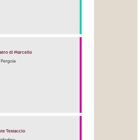
link
atro di Marcello
a Pergola
link
te Testaccio
Palladino