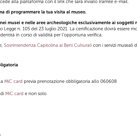
ccede alla piattaforma con il link che sarà inviato tramite e-mail.
ma di programmare la tua visita al museo.
nei musei e nelle aree archeologiche esclusivamente ai soggetti 
Legge n. 105 del 23 luglio 2021. La certificazione dovrà essere most
ntità in corso di validità per l’opportuna verifica.
e,
Sovrintendenza Capitolina ai Beni Culturali
con i servizi museali 
ligatoria
lla
MiC card
previa prenotazione obbligatoria allo 060608
 di
MiC card
e non solo
)