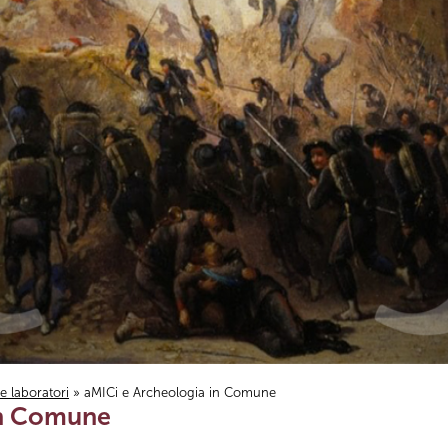
i e laboratori
» aMICi e Archeologia in Comune
in Comune