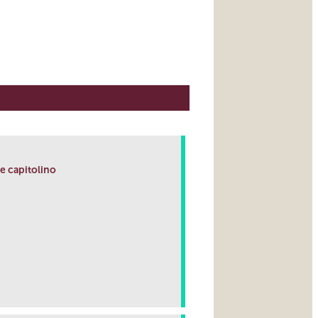
lle capitolino
link