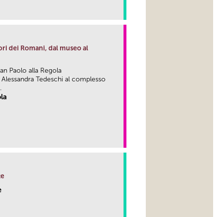
link
ri dei Romani, dal museo al
an Paolo alla Regola
di Alessandra Tedeschi al complesso
.
ola
link
te
e