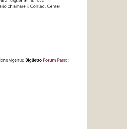
il al seguente indirizzo:
ssario chiamare il Contact Center
zione vigente;
Biglietto
Forum Pass
: :