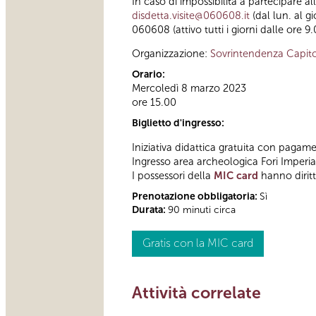
In caso di impossibilità a partecipare a
disdetta.visite@060608.it
(dal lun. al g
060608 (attivo tutti i giorni dalle ore 9.
Organizzazione:
Sovrintendenza Capito
Orario:
Mercoledì 8 marzo 2023
ore 15.00
Biglietto d'ingresso:
Iniziativa didattica gratuita con pagame
Ingresso area archeologica Fori Imperi
I possessori della
MIC card
hanno diritt
Prenotazione obbligatoria:
Sì
Durata:
90 minuti circa
Gratis con la MIC card
Attività correlate