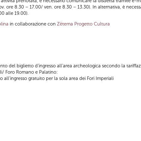
ll’attività prenotata, è necessario comunicare la disdetta tramite e-ma
iov. ore 8.30 – 17.00/ ven. ore 8.30 – 13.30). In alternativa, è nece
00 alle 19.00).
lina
in collaborazione con
Zètema Progetto Cultura
nto del biglietto d’ingresso all’area archeologica secondo la tariffa
ali/ Foro Romano e Palatino:
o all’ingresso gratuito per la sola area dei Fori Imperiali