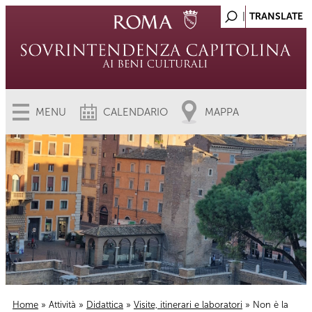
MENU
CALENDARIO
MAPPA
Home
»
Attività
»
Didattica
»
Visite, itinerari e laboratori
» Non è la