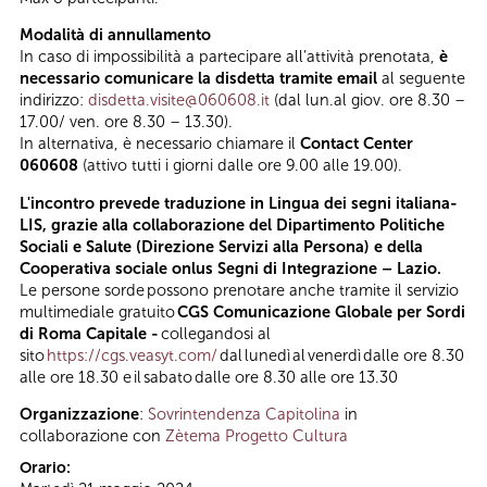
Modalità di annullamento
In caso di impossibilità a partecipare all’attività prenotata,
è
necessario comunicare la disdetta tramite email
al seguente
indirizzo:
disdetta.visite@060608.it
(dal lun.al giov. ore 8.30 –
17.00/ ven. ore 8.30 – 13.30).
In alternativa, è necessario chiamare il
Contact Center
060608
(attivo tutti i giorni dalle ore 9.00 alle 19.00).
L'incontro prevede traduzione in Lingua dei segni italiana-
LIS, grazie alla collaborazione del Dipartimento Politiche
Sociali e Salute (Direzione Servizi alla Persona) e della
Cooperativa sociale onlus Segni di Integrazione – Lazio.
Le persone sorde possono prenotare anche tramite il servizio
multimediale gratuito
CGS Comunicazione Globale per Sordi
di Roma Capitale -
collegandosi al
sito
https://cgs.veasyt.com/
dal lunedì al venerdì dalle ore 8.30
alle ore 18.30 e il sabato dalle ore 8.30 alle ore 13.30
Organizzazione
:
Sovrintendenza Capitolina
in
collaborazione con
Zètema Progetto Cultura
Orario: