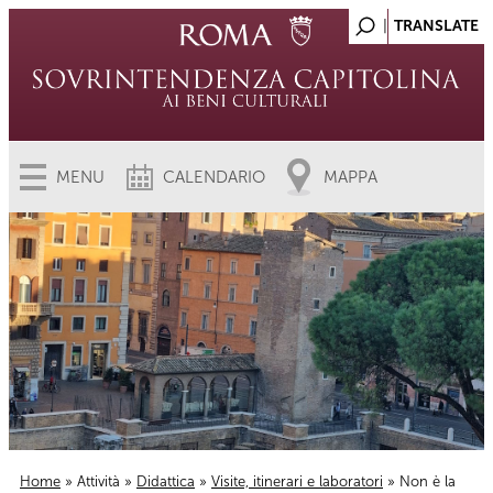
MENU
CALENDARIO
MAPPA
Home
»
Attività
»
Didattica
»
Visite, itinerari e laboratori
» Non è la