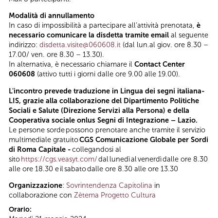
Modalità di annullamento
In caso di impossibilità a partecipare all’attività prenotata,
è
necessario comunicare la disdetta tramite email
al seguente
indirizzo:
disdetta.visite@060608.it
(dal lun.al giov. ore 8.30 –
17.00/ ven. ore 8.30 – 13.30).
In alternativa, è necessario chiamare il
Contact Center
060608
(attivo tutti i giorni dalle ore 9.00 alle 19.00).
L'incontro prevede traduzione in Lingua dei segni italiana-
LIS, grazie alla collaborazione del Dipartimento Politiche
Sociali e Salute (Direzione Servizi alla Persona) e della
Cooperativa sociale onlus Segni di Integrazione – Lazio.
Le persone sorde possono prenotare anche tramite il servizio
multimediale gratuito
CGS Comunicazione Globale per Sordi
di Roma Capitale -
collegandosi al
sito
https://cgs.veasyt.com/
dal lunedì al venerdì dalle ore 8.30
alle ore 18.30 e il sabato dalle ore 8.30 alle ore 13.30
Organizzazione
:
Sovrintendenza Capitolina
in
collaborazione con
Zètema Progetto Cultura
Orario: