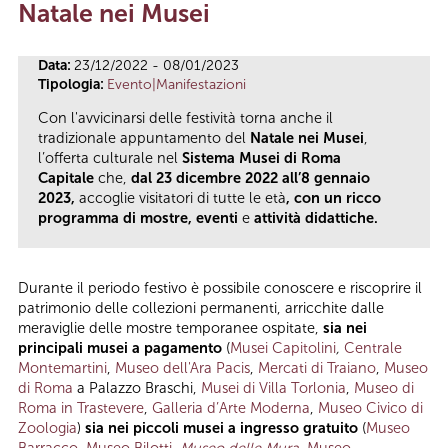
Natale nei Musei
Tu sei qui
Data:
23/12/2022 - 08/01/2023
Tipologia:
Evento|Manifestazioni
Con l'avvicinarsi delle festività torna anche il
tradizionale appuntamento del
Natale nei Musei
,
l’offerta culturale nel
Sistema Musei di Roma
Capitale
che,
dal
23 dicembre 2022 all’8 gennaio
2023,
accoglie visitatori di tutte le età
, con un ricco
programma di mostre, eventi
e
attività didattiche.
Durante il periodo festivo è possibile conoscere e riscoprire il
patrimonio delle collezioni permanenti, arricchite dalle
meraviglie delle mostre temporanee ospitate,
sia nei
principali musei a pagamento
(
Musei Capitolini
,
Centrale
Montemartini
,
Museo dell'Ara Pacis
,
Mercati di Traiano
,
Museo
di Roma
a Palazzo Braschi,
Musei di Villa Torlonia
,
Museo di
Roma in Trastevere
,
Galleria d’Arte Moderna
,
Museo Civico di
Zoologia
)
sia nei piccoli musei a ingresso gratuito
(
Museo