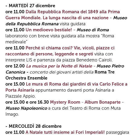
- MARTEDÌ 27 dicembre
ore 11.00
Dalla Repubblica Romana del 1849 alla Prima
Guerra Mondiale. La lunga nascita di una nazione
-
Museo
della Repubblica Romana
visita guidata
ore 11.00
Un medioevo bestiale!
-
Museo di Roma
laboratorio con breve visita guidata alla mostra “Roma
medievale”
ore 11.00
Perché si chiama così? Vie, vicoli, piazze ci
raccontano di persone, leggende e segreti
visita con
interprete LIS e partenza da piazza Benedetto Cairoli.
ore 12.00
La musica per la Notte di Natale
-
Museo Pietro
Canonica -
concerto dei giovani artisti della
Roma Tre
Orchestra Ensemble
ore 15.00
Le mura di Roma dai giardini di via Carlo Felice a
Porta Asinaria
appuntamento davanti porta Asinaria a
Piazzale Appio.
ore 15.00 e ore 16.30
Mystery Room
-
Album Bonaparte
-
Museo Napoleonico
a cura del Teatro di Roma con Muta
Imago.
- MERCOLEDÌ 28 dicembre
ore 11.00
A Natale tutti insieme ai Fori Imperiali!
passeggiata