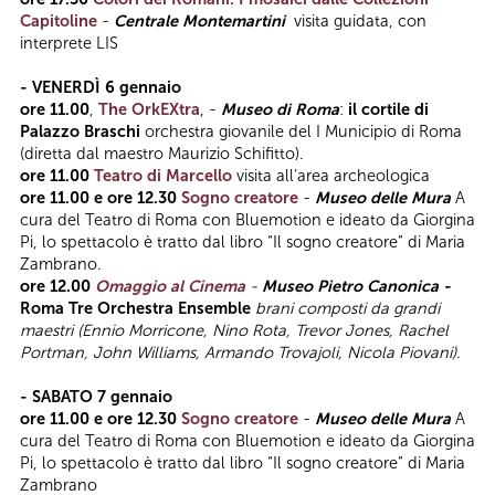
Capitoline
-
Centrale Montemartini
visita guidata, con
interprete LIS
- VENERDÌ 6 gennaio
ore 11.00
,
The OrkEXtra
, -
Museo di Roma
:
il cortile di
Palazzo Braschi
orchestra giovanile del I Municipio di Roma
(diretta dal maestro Maurizio Schifitto).
ore 11.00
Teatro di Marcello
visita all’area archeologica
ore 11.00 e ore 12.30
Sogno creatore
-
Museo delle Mura
A
cura del Teatro di Roma con Bluemotion e ideato da Giorgina
Pi, lo spettacolo è tratto dal libro “Il sogno creatore” di Maria
Zambrano.
ore 12.00
Omaggio al Cinema
-
Museo Pietro Canonica -
Roma Tre Orchestra Ensemble
brani composti da grandi
maestri (Ennio Morricone, Nino Rota, Trevor Jones, Rachel
Portman, John Williams, Armando Trovajoli, Nicola Piovani).
- SABATO 7 gennaio
ore 11.00 e ore 12.30
Sogno creatore
-
Museo delle Mura
A
cura del Teatro di Roma con Bluemotion e ideato da Giorgina
Pi, lo spettacolo è tratto dal libro “Il sogno creatore” di Maria
Zambrano