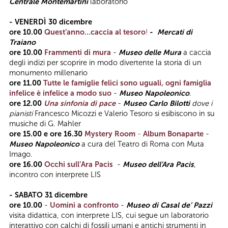
Centrale Montemartini
laboratorio
- VENERDÌ 30 dicembre
ore 10.00
Quest’anno…caccia al tesoro
!
-
Mercati di
Traiano
ore 10.00
Frammenti di mura
-
Museo delle Mura
a caccia
degli indizi per scoprire in modo divertente la storia di un
monumento millenario
ore 11.00
Tutte le famiglie felici sono uguali, ogni famiglia
infelice è infelice a modo suo
-
Museo Napoleonico
.
ore 12.00
Una sinfonia di pace
-
Museo Carlo Bilotti
dove i
pianisti
Francesco Micozzi e Valerio Tesoro si esibiscono in su
musiche di G. Mahler
ore 15.00 e ore 16.30
Mystery Room
-
Album Bonaparte
-
Museo Napoleonico
a cura del Teatro di Roma con Muta
Imago.
ore 16.00
Occhi sull’Ara Pacis
-
Museo dell'Ara Pacis
,
incontro con interprete LIS
- SABATO 31 dicembre
ore 10.00
-
Uomini a confronto
-
Museo di Casal de’ Pazzi
visita didattica, con interprete LIS, cui segue un laboratorio
interattivo con calchi di fossili umani e antichi strumenti in