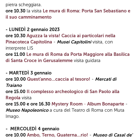
pietra scheggiata.
ore 10.30
la visita
Le mura di Roma: Porta San Sebastiano e
il suo camminamento
- LUNEDÌ 2 gennaio 2023
ore 10.30
Aguzza la vista! Caccia ai particolari nella
Pinacoteca Capitolina
-
Musei Capitolini
visita, con
interprete LIS
ore 11.00
Le mura di Roma da Porta Maggiore alla Basilica
di Santa Croce in Gerusalemme
visita guidata
- MARTEDÌ 3 gennaio
ore 10.00
Quest’anno…caccia al tesoro!
-
Mercati di
Traiano
ore 15.00
Il complesso archeologico di San Paolo alla
Regola
visita
ore 15.00 e ore 16.30
Mystery Room
-
Album Bonaparte
-
Museo Napoleonico
a cura del Teatro di Roma con Muta
Imago.
-
MERCOLEDÌ 4 gennaio
ore 10.00
Ambo, Terno, Quaterna…rio!
-
Museo di Casal de'