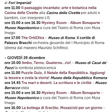
ai
Fori Imperiali
ore 11.00
Il paesaggio incantato: arte e botanica nella
Casina delle Civette
alla
Casina delle Civette
per adulti e
bambini, con interprete LIS
ore 15.00 e ore 16.30
Mystery Room
-
Album Bonaparte
-
Museo Napoleonico
a cura del Teatro di Roma con Muta
Imago.
ore 17.00
The OrkEXtra
-
Museo di Roma
:
il cortile di
Palazzo Braschi
orchestra giovanile del I Municipio di Roma
(diretta dal maestro Maurizio Schifitto).
- GIOVEDÌ 29 dicembre
ore 10.00
Ambo, Terno, Quaterna…rio!
-
Museo di Casal de'
Pazzi
la tombola pleistocenica
ore 11.00
Puzzle Quiz, il Natale della Repubblica. Aggiungi
la tessera e svela la storia!
Museo della Repubblica Romana
ore 14.45
Tra mari e deserti. La scrittura e le civiltà
-
Museo
Barracco
visita
ore 15.00 e ore 16.30
Mystery Room
-
Album Bonaparte
-
Museo Napoleonico
a cura del Teatro di Roma con Muta
Imago.
ore 16.00
La bottega di Eraclito. Mosaicisti per un giorno
-