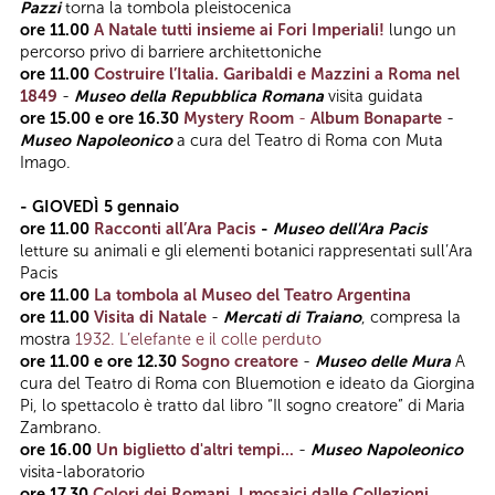
Pazzi
torna la tombola pleistocenica
ore 11.00
A Natale tutti insieme ai Fori Imperiali!
lungo un
percorso privo di barriere architettoniche
ore 11.00
Costruire l’Italia. Garibaldi e Mazzini a Roma nel
1849
-
Museo della Repubblica Romana
visita guidata
ore 15.00 e ore 16.30
Mystery Room
-
Album Bonaparte
-
Museo Napoleonico
a cura del Teatro di Roma con Muta
Imago.
- GIOVEDÌ 5 gennaio
ore 11.00
Racconti all’Ara Pacis
-
Museo dell'Ara Pacis
letture su animali e gli elementi botanici rappresentati sull’Ara
Pacis
ore 11.00
La tombola al Museo del Teatro Argentina
ore 11.00
Visita di Natale
-
Mercati di Traiano
, compresa la
mostra
1932. L’elefante e il colle perduto
ore 11.00 e ore 12.30
Sogno creatore
-
Museo delle Mura
A
cura del Teatro di Roma con Bluemotion e ideato da Giorgina
Pi, lo spettacolo è tratto dal libro “Il sogno creatore” di Maria
Zambrano.
ore 16.00
Un biglietto d'altri tempi...
-
Museo Napoleonico
visita-laboratorio
ore 17.30
Colori dei Romani. I mosaici dalle Collezioni