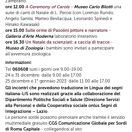
Zambrano.
ore 12.00
A Ceremony of Carols
-
Museo Carlo Bilotti
una
suite di canti di Natale di L. Perosi (con Lorenzo Rundo,
Angelo Santisi, Matteo Bevilacqua, Leonardo Spinedi e
Hinako Kawasaki)
ore 15.00
Sulle orme di Pasolini pittore e narratore
-
Galleria d’Arte Moderna
laboratorio interattivo
ore
16.30
Un Natale da scienziati: a caccia di tracce
-
Museo di Zoologia
i bambini sono invitati a partecipare
all’avventura zoologica
Informazioni:
Tel
060608
tutti i giorni ore 9.00-19.00
24 e 31 dicembre: dalle 9.00 alle 17.00
25 dicembre e 1° gennaio 2023: dalle 11.00 alle 17.00
Gli incontri che prevedono traduzione in Lingua dei segni
italiana-LIS sono realizzati grazie alla collaborazione del
Dipartimento Politiche Sociali e Salute (Direzione Servizi
alla Persona) e della Cooperativa sociale onlus Segni di
Integrazione – Lazio
.
Le persone sorde possono prenotare anche tramite il servizio
multimediale gratuito
CGS Comunicazione Globale per Sordi
di Roma Capitale
- collegandosi al sito