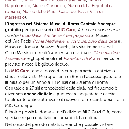
Barracco
,
Museo Bilotti
,
Museo delle Mura
,
Museo
Napoleonico
,
Museo Canonica
,
Museo della Repubblica
romana
,
Museo delle Mura
,
Casal de’ Pazzi
,
Villa di
Massenzio
).
L’ingresso nel Sistema Musei di Roma Capitale è sempre
gratuito
per i possessori di
MIC Card
,
fatta eccezione per le
mostre
Lucio Dalla. Anche se il tempo passa
al Museo
dell’Ara Pacis,
Roma Medievale. Il volto perduto della città
al
Museo di Roma a Palazzo Braschi, la visita immersiva del
Circo Massimo in realtà aumentata e virtuale,
Circo Maximo
Experience
e gli spettacoli del
Planetario di Roma
, per cui è
previsto invece il biglietto ridotto.
La
MIC Card
, che al costo di 5 euro permette a chi vive o
studia nella Città Metropolitana di Roma l’accesso gratuito e
illimitato per un anno a 18 Musei del Sistema di Roma
Capitale e a 27 siti archeologici della città, nel frattempo è
diventata
anche digitale
e può essere acquistata e gestita
totalmente online attraverso il nuovo sito miccard.roma.it e la
MIC Card app.
È inoltre possibile donarla, nell’edizione
MIC Card Gift
, come
speciale regalo natalizio per amanti della cultura.
Nel corso del periodo natalizio è anche possibile visitare,