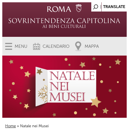
MENU
CALENDARIO
MAPPA
Home
» Natale nei Musei