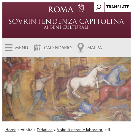
MENU
CALENDARIO
MAPPA
Home
»
Attività
»
Didattica
»
Visite, itinerari e laboratori
» Il