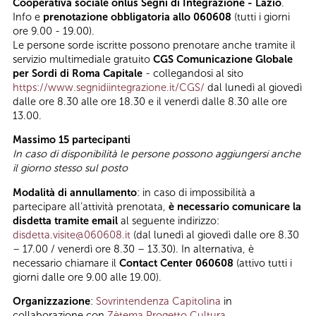
Cooperativa sociale onlus Segni di Integrazione - Lazio
.
Info e
prenotazione obbligatoria allo 060608
(tutti i giorni
ore 9.00 - 19.00).
Le persone sorde iscritte possono prenotare anche tramite il
servizio multimediale gratuito
CGS Comunicazione Globale
per Sordi di Roma Capitale
- collegandosi al sito
https://www.segnidiintegrazione.it/CGS/
dal lunedì al giovedì
dalle ore 8.30 alle ore 18.30 e il venerdì dalle 8.30 alle ore
13.00.
Massimo 15 partecipanti
In caso di disponibilità le persone possono aggiungersi anche
il giorno stesso sul posto
Modalità di annullamento
: in caso di impossibilità a
partecipare all’attività prenotata,
è necessario comunicare la
disdetta tramite email
al seguente indirizzo:
disdetta.visite@060608.it
(dal lunedì al giovedì dalle ore 8.30
– 17.00 / venerdì ore 8.30 – 13.30). In alternativa, è
necessario chiamare il
Contact Center 060608
(attivo tutti i
giorni dalle ore 9.00 alle 19.00).
Organizzazione
:
Sovrintendenza Capitolina
in
collaborazione con
Zètema Progetto Cultura