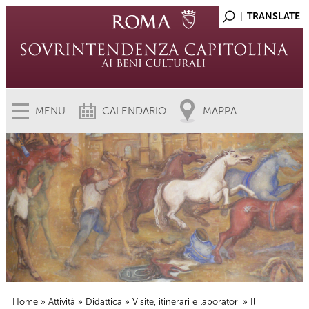
MENU
CALENDARIO
MAPPA
Home
»
Attività
»
Didattica
»
Visite, itinerari e laboratori
» Il