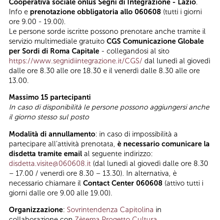
Cooperativa sociale onlus Segni di Integrazione - Lazio
.
Info e
prenotazione obbligatoria allo 060608
(tutti i giorni
ore 9.00 - 19.00).
Le persone sorde iscritte possono prenotare anche tramite il
servizio multimediale gratuito
CGS Comunicazione Globale
per Sordi di Roma Capitale
- collegandosi al sito
https://www.segnidiintegrazione.it/CGS/
dal lunedì al giovedì
dalle ore 8.30 alle ore 18.30 e il venerdì dalle 8.30 alle ore
13.00.
Massimo 15 partecipanti
In caso di disponibilità le persone possono aggiungersi anche
il giorno stesso sul posto
Modalità di annullamento
: in caso di impossibilità a
partecipare all’attività prenotata,
è necessario comunicare la
disdetta tramite email
al seguente indirizzo:
disdetta.visite@060608.it
(dal lunedì al giovedì dalle ore 8.30
– 17.00 / venerdì ore 8.30 – 13.30). In alternativa, è
necessario chiamare il
Contact Center 060608
(attivo tutti i
giorni dalle ore 9.00 alle 19.00).
Organizzazione
:
Sovrintendenza Capitolina
in
collaborazione con
Zètema Progetto Cultura