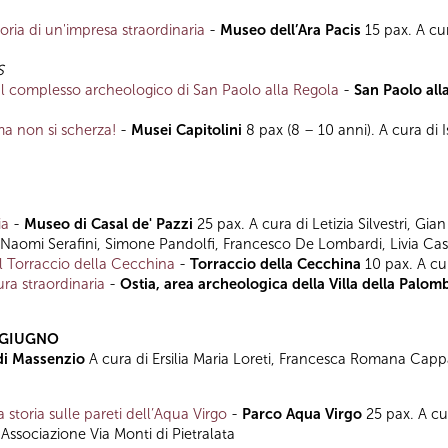
toria di un'impresa straordinaria
-
Museo dell’Ara Pacis
15 pax. A cu
S
l complesso archeologico di San Paolo alla Regola
-
San Paolo all
ma non si scherza!
-
Musei Capitolini
8 pax (8 – 10 anni). A cura di 
ia
-
Museo di Casal de' Pazzi
25 pax. A cura di
Letizia Silvestri, Gi
Naomi Serafini, Simone Pandolfi, Francesco De Lombardi, Livia Ca
l Torraccio della Cecchina
-
Torraccio della Cecchina
10 pax. A cur
tura straordinaria
-
Ostia, area archeologica della Villa della Palom
 GIUGNO
 di Massenzio
A cura di Ersilia Maria Loreti, Francesca Romana Ca
 storia sulle pareti dell’Aqua Virgo
-
Parco Aqua Virgo
25 pax. A c
Associazione Via Monti di Pietralata