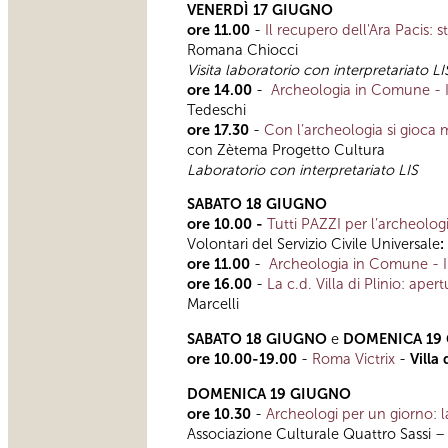
VENERDÌ 17 GIUGNO
ore 11.00
-
Il recupero dell'Ara Pacis: s
Romana Chiocci
Visita laboratorio con interpretariato LI
ore 14.00
-
Archeologia in Comune - I
Tedeschi
ore 17.30
-
Con l’archeologia si gioca 
con Zètema Progetto Cultura
Laboratorio con interpretariato LIS
SABATO 18 GIUGNO
ore 10.00 -
Tutti PAZZI per l’archeolog
Volontari del Servizio Civile Universale
:
ore 11.00
-
Archeologia in Comune - I
ore 16.00
-
La c.d. Villa di Plinio: aper
Marcelli
SABATO 18 GIUGNO
e
DOMENICA 19
ore 10.00-19.00
-
Roma Victrix
-
Villa
DOMENICA 19 GIUGNO
ore 10.30
-
Archeologi per un giorno: la
Associazione Culturale Quattro Sassi – 