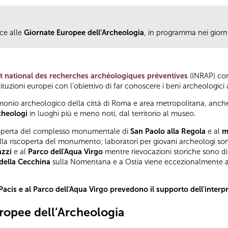
ce alle
Giornate Europee dell’Archeologia
, in programma nei giorni
ut national des recherches archéologiques préventives
(INRAP) con
stituzioni europei con l’obiettivo di far conoscere i beni archeologic
imonio archeologico della città di Roma e area metropolitana, anc
cheologi
in luoghi più e meno noti, dal territorio al museo.
coperta del complesso monumentale di
San Paolo alla Regola
e al
m
alla riscoperta del monumento; laboratori per giovani archeologi s
azzi
e al
Parco dell'Aqua Virg
o
mentre rievocazioni storiche sono di
della Cecchina
sulla Nomentana e a Ostia viene eccezionalmente a
 Pacis e al Parco dell'Aqua Virgo prevedono il supporto dell'interpr
opee dell’Archeologia