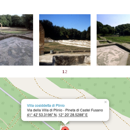
1
2
×
Villa cosiddetta di Plinio
Via della Villa di Plinio - Pineta di Castel Fusano
41° 42' 53.3196" N
,
12° 20' 28.5288" E