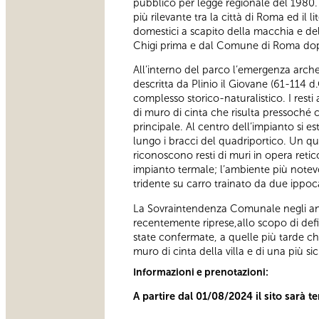
pubblico per legge regionale del 1980. E
più rilevante tra la città di Roma ed il 
domestici a scapito della macchia e dell
Chigi prima e dal Comune di Roma dopo
All’interno del parco l’emergenza arche
descritta da Plinio il Giovane (61-114 d.
complesso storico-naturalistico. I resti 
di muro di cinta che risulta pressoché
principale. Al centro dell’impianto si e
lungo i bracci del quadriportico. Un qua
riconoscono resti di muri in opera reti
impianto termale; l’ambiente più note
tridente su carro trainato da due ippoca
La Sovraintendenza Comunale negli anni
recentemente riprese,allo scopo di defini
state confermate, a quelle più tarde ch
muro di cinta della villa e di una più si
Informazioni e prenotazioni:
A partire dal 01/08/2024 il sito sarà 