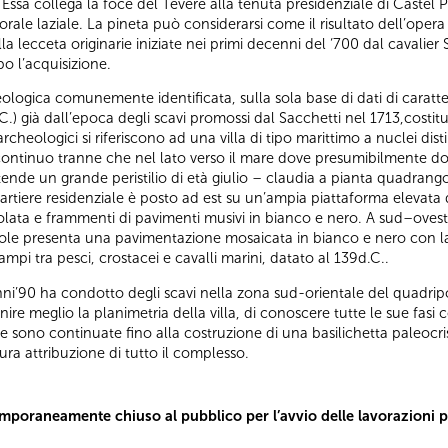
ssa collega la foce del Tevere alla tenuta presidenziale di Castel Po
litorale laziale. La pineta può considerarsi come il risultato dell’oper
a lecceta originarie iniziate nei primi decenni del ‘700 dal cavalier 
 l’acquisizione.
ologica comunemente identificata, sulla sola base di dati di caratte
C.) già dall’epoca degli scavi promossi dal Sacchetti nel 1713,costitui
archeologici si riferiscono ad una villa di tipo marittimo a nuclei di
 continuo tranne che nel lato verso il mare dove presumibilmente do
stende un grande peristilio di età giulio – claudia a pianta quadrango
rtiere residenziale è posto ad est su un’ampia piattaforma elevata di c
colata e frammenti di pavimenti musivi in bianco e nero. A sud–ovest
vole presenta una pavimentazione mosaicata in bianco e nero con la
mpi tra pesci, crostacei e cavalli marini, datato al 139d.C..
’90 ha condotto degli scavi nella zona sud-orientale del quadripor
re meglio la planimetria della villa, di conoscere tutte le sue fasi c
e sono continuate fino alla costruzione di una basilichetta paleocris
cura attribuzione di tutto il complesso.
temporaneamente chiuso al pubblico per l’avvio delle lavorazioni 