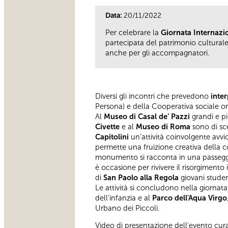
Data:
20/11/2022
Per celebrare la
Giornata Internazion
partecipata del patrimonio culturale
anche per gli accompagnatori.
Diversi gli incontri che prevedono
inter
Persona) e della Cooperativa sociale on
Al
Museo di Casal de’ Pazzi
grandi e pi
Civette
e al
Museo di Roma
sono di sce
Capitolini
un’attività coinvolgente avvic
permette una fruizione creativa della c
monumento si racconta in una passeggi
è occasione per rivivere il risorgimento 
di
San Paolo alla Regola
giovani studen
Le attività si concludono nella giorna
dell'infanzia e al
Parco dell'Aqua Virgo
Urbano dei Piccoli.
Video di presentazione dell'evento cur