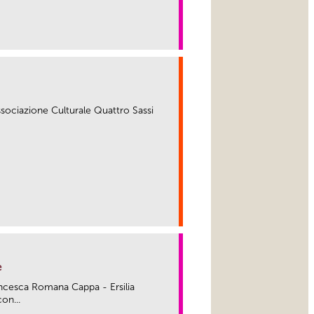
link
'Associazione Culturale Quattro Sassi
link
e
Francesca Romana Cappa - Ersilia
on...