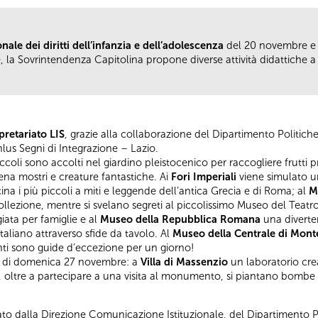
ale dei diritti dell’infanzia e dell’adolescenza
del 20 novembre e r
, la Sovrintendenza Capitolina propone diverse attività didattiche a
pretariato LIS
, grazie alla collaborazione del Dipartimento Politiche 
lus Segni di Integrazione – Lazio.
ccoli sono accolti nel giardino pleistocenico per raccogliere frutti p
na mostri e creature fantastiche. Ai
Fori Imperiali
viene simulato u
ina i più piccoli a miti e leggende dell’antica Grecia e di Roma; al
M
ollezione, mentre si svelano segreti al piccolissimo Museo del Teatr
ata per famiglie e al
Museo della Repubblica Romana
una diverten
italiano attraverso sfide da tavolo. Al
Museo della Centrale di Mont
ti sono guide d’eccezione per un giorno!
ta di domenica 27 novembre: a
Villa di Massenzio
un laboratorio creat
, oltre a partecipare a una visita al monumento, si piantano bombe d
ato dalla Direzione Comunicazione Istituzionale, del Dipartimento 