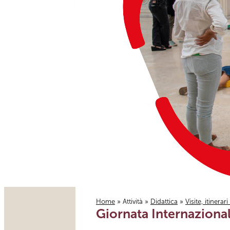
Home
»
Attività
»
Didattica
»
Visite, itinerar
Giornata Internazionale
Tu sei qui