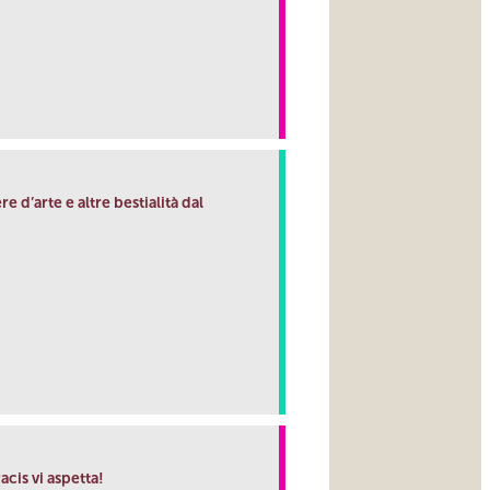
link
 d’arte e altre bestialità dal
link
cis vi aspetta!