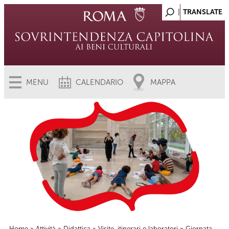
MENU
CALENDARIO
MAPPA
Home
»
Attività
»
Didattica
»
Visite, itinerari e laboratori
» Giornata