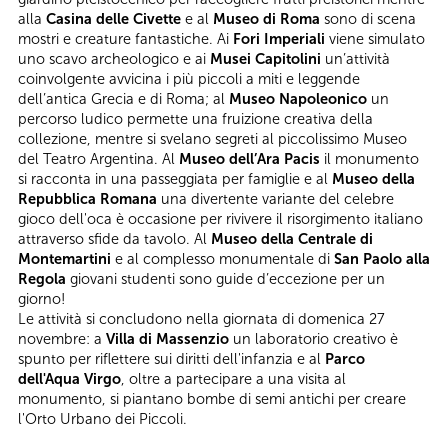
alla
Casina delle Civette
e al
Museo di Roma
sono di scena
mostri e creature fantastiche. Ai
Fori Imperiali
viene simulato
uno scavo archeologico e ai
Musei Capitolini
un’attività
coinvolgente avvicina i più piccoli a miti e leggende
dell’antica Grecia e di Roma; al
Museo Napoleonico
un
percorso ludico permette una fruizione creativa della
collezione, mentre si svelano segreti al piccolissimo Museo
del Teatro Argentina. Al
Museo dell’Ara Pacis
il monumento
si racconta in una passeggiata per famiglie e al
Museo della
Repubblica Romana
una divertente variante del celebre
gioco dell'oca è occasione per rivivere il risorgimento italiano
attraverso sfide da tavolo. Al
Museo della Centrale di
Montemartini
e al complesso monumentale di
San Paolo alla
Regola
giovani studenti sono guide d’eccezione per un
giorno!
Le attività si concludono nella giornata di domenica 27
novembre: a
Villa di Massenzio
un laboratorio creativo è
spunto per riflettere sui diritti dell'infanzia e al
Parco
dell'Aqua Virgo
, oltre a partecipare a una visita al
monumento, si piantano bombe di semi antichi per creare
l'Orto Urbano dei Piccoli.