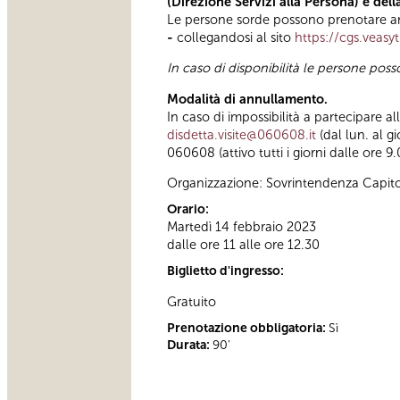
(Direzione Servizi alla Persona) e del
Le persone sorde possono prenotare anc
-
collegandosi al sito
https://cgs.veasy
In caso di disponibilità le persone poss
Modalità di annullamento.
In caso di impossibilità a partecipare a
disdetta.visite@060608.it
(dal lun. al g
060608 (attivo tutti i giorni dalle ore 9.
Organizzazione: Sovrintendenza Capito
Orario:
Martedì 14 febbraio 2023
dalle ore 11 alle ore 12.30
Biglietto d'ingresso:
Gratuito
Prenotazione obbligatoria:
Sì
Durata:
90'