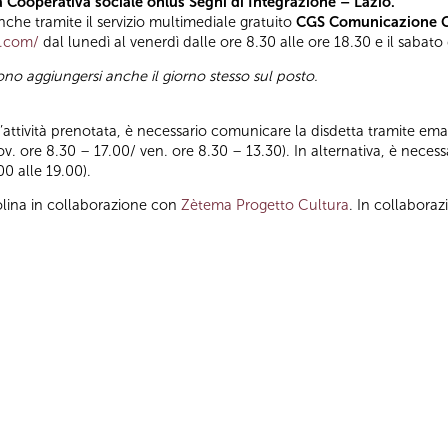
la Cooperativa sociale onlus Segni di Integrazione – Lazio.
he tramite il servizio multimediale gratuito
CGS Comunicazione Gl
t.com/
dal lunedì al venerdì dalle ore 8.30 alle ore 18.30 e il sabato
ono aggiungersi anche il giorno stesso sul posto.
ll’attività prenotata, è necessario comunicare la disdetta tramite emai
iov. ore 8.30 – 17.00/ ven. ore 8.30 – 13.30). In alternativa, è nece
00 alle 19.00).
lina in collaborazione con
Zètema Progetto Cultura
. In collabora