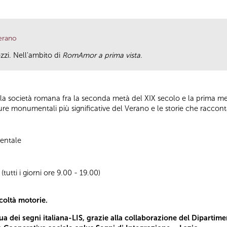
erano
zzi. Nell'ambito di
RomAmor a prima vista
.
lla società romana fra la seconda metà del XIX secolo e la prima me
lture monumentali più significative del Verano e le storie che raccon
entale
utti i giorni ore 9.00 - 19.00)
icoltà motorie.
a dei segni italiana-LIS, grazie alla collaborazione del Dipartimen