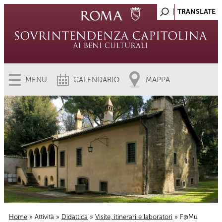
MENU
CALENDARIO
MAPPA
Home
»
Attività
»
Didattica
»
Visite, itinerari e laboratori
» F@Mu