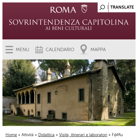
MENU
CALENDARIO
MAPPA
Home
»
Attività
»
Didattica
»
Visite, itinerari e laboratori
» F@Mu