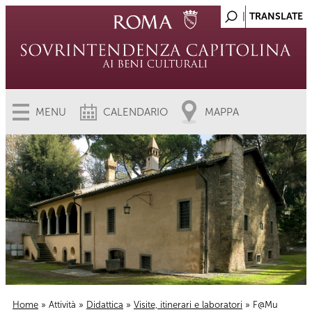
MENU
CALENDARIO
MAPPA
Home
»
Attività
»
Didattica
»
Visite, itinerari e laboratori
» F@Mu