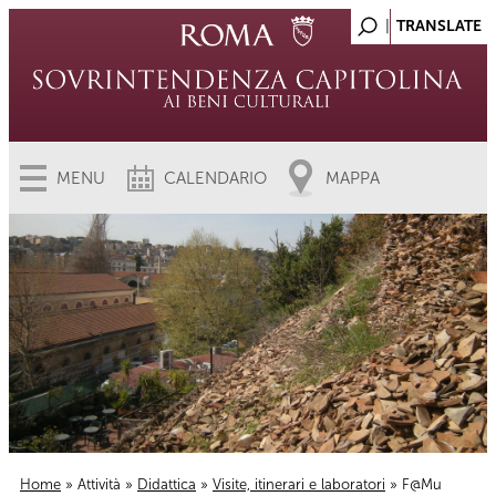
MENU
CALENDARIO
MAPPA
Home
»
Attività
»
Didattica
»
Visite, itinerari e laboratori
» F@Mu