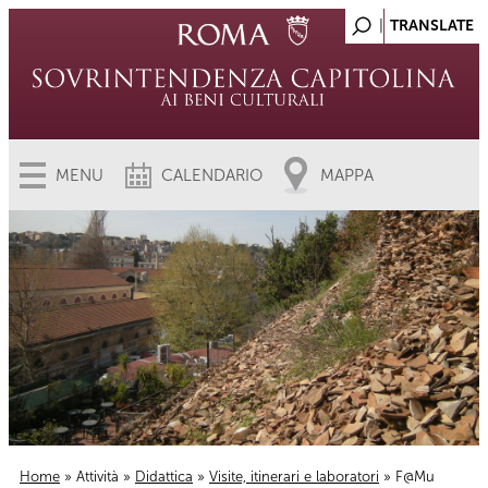
MENU
CALENDARIO
MAPPA
Home
»
Attività
»
Didattica
»
Visite, itinerari e laboratori
» F@Mu