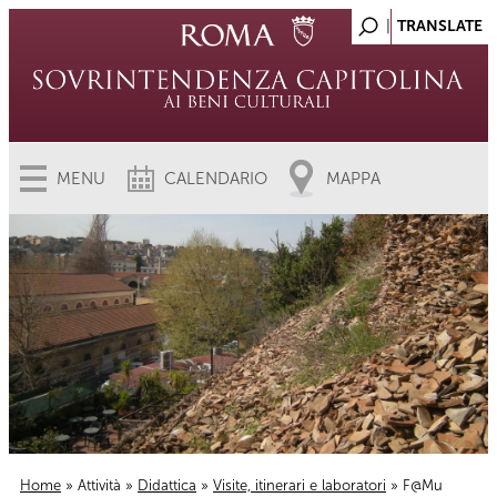
MENU
CALENDARIO
MAPPA
Home
»
Attività
»
Didattica
»
Visite, itinerari e laboratori
» F@Mu