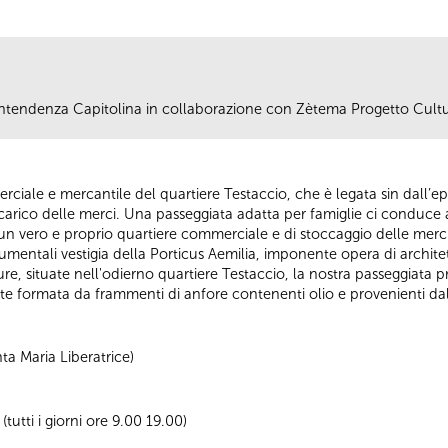
ovrintendenza Capitolina in collaborazione con Zètema Progetto Cult
iale e mercantile del quartiere Testaccio, che è legata sin dall’e
o scarico delle merci. Una passeggiata adatta per famiglie ci conduce
 un vero e proprio quartiere commerciale e di stoccaggio delle merci,
umentali vestigia della Porticus Aemilia, imponente opera di archite
e, situate nell'odierno quartiere Testaccio, la nostra passeggiata 
ente formata da frammenti di anfore contenenti olio e provenienti da
ta Maria Liberatrice)
utti i giorni ore 9.00 19.00)