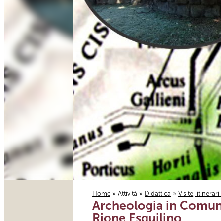
Home
»
Attività
»
Didattica
»
Visite, itinerar
Archeologia in Comune 
Tu sei qui
Rione Esquilino