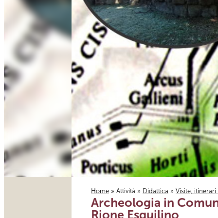
Home
»
Attività
»
Didattica
»
Visite, itinerar
Archeologia in Comune 
Tu sei qui
Rione Esquilino