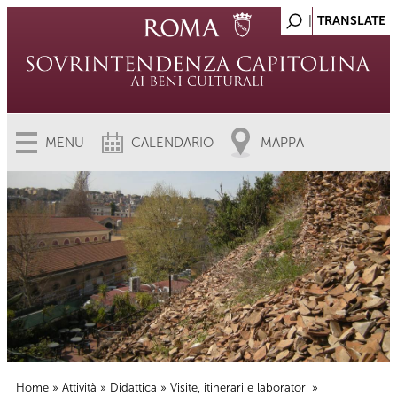
MENU
CALENDARIO
MAPPA
Home
»
Attività
»
Didattica
»
Visite, itinerari e laboratori
»