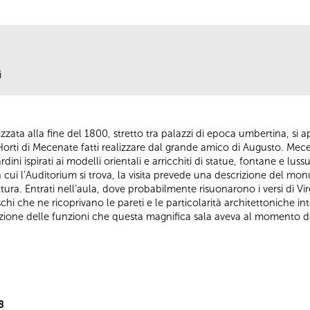
i
izzata alla fine del 1800, stretto tra palazzi di epoca umbertina, si 
i Horti di Mecenate fatti realizzare dal grande amico di Augusto. M
rdini ispirati ai modelli orientali e arricchiti di statue, fontane e lus
cui l’Auditorium si trova, la visita prevede una descrizione del mo
tura. Entrati nell’aula, dove probabilmente risuonarono i versi di Virgi
reschi che ne ricoprivano le pareti e le particolarità architettoniche i
ficazione delle funzioni che questa magnifica sala aveva al momento d
8