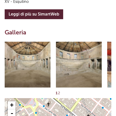
XV - Esquilino
Leggi di più su SimartWeb
Galleria
1
2
+
-