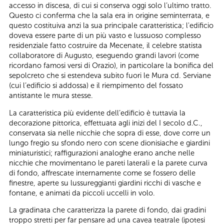
accesso in discesa, di cui si conserva oggi solo l’ultimo tratto.
Questo ci conferma che la sala era in origine seminterrata, e
questo costituiva anzi la sua principale caratteristica; l'edificio
doveva essere parte di un più vasto e lussuoso complesso
residenziale fatto costruire da Mecenate, il celebre statista
collaboratore di Augusto, eseguendo grandi lavori (come
ricordano famosi versi di Orazio), in particolare la bonifica del
sepolcreto che si estendeva subito fuori le Mura cd. Serviane
(cui l’edificio si addossa) e il riempimento del fossato
antistante le mura stesse.
La caratteristica più evidente dell’edificio è tuttavia la
decorazione pittorica, effettuata agli inizi del I secolo d.C.,
conservata sia nelle nicchie che sopra di esse, dove corre un
lungo fregio su sfondo nero con scene dionisiache e giardini
miniaturistici; raffigurazioni analoghe erano anche nelle
nicchie che movimentano le pareti laterali e la parete curva
di fondo, affrescate internamente come se fossero delle
finestre, aperte su lussureggianti giardini ricchi di vasche e
fontane, e animati da piccoli uccelli in volo.
La gradinata che caratterizza la parete di fondo, dai gradini
troppo stretti per far pensare ad una cavea teatrale (ipotesi