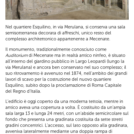
Nel quartiere Esquilino, in via Merulana, si conserva una sala
semisotterranea decorata di affreschi, unico resto del
complesso architettonico appartenente a Mecenate.
Il monumento, tradizionalmente conosciuto come
Auditorium
di Mecenate ma in realtà antico ninfeo, è situato
all'interno del giardino pubblico in Largo Leopardi (lungo la
via Merulana) e ancora ben conservato nel suo complesso; il
suo ritrovamento è avvenuto nel 1874, nell'ambito dei grandi
lavori di scavo per la costruzione del nuovo quartiere
Esquilino, subito dopo la proclamazione di Roma Capitale
del Regno d'Italia.
L’edificio è oggi coperto da una moderna tettoia, mentre in
antico aveva una copertura a volta. È costituito da un’ampia
sala larga 13 e lunga 24 metri, con un’abside semicircolare sul
fondo che presenta una gradinata costituita da sette stretti
gradini concentrici. L’accesso, sul lato opposto alla gradinata,
avveniva lateralmente mediante una doppia rampa di