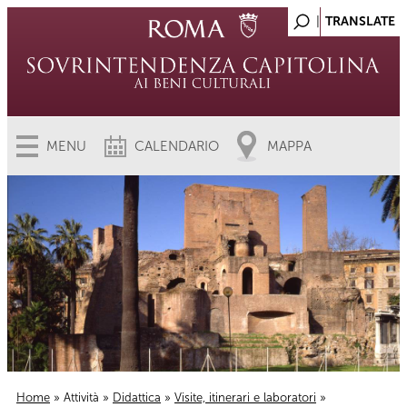
MENU
CALENDARIO
MAPPA
Home
»
Attività
»
Didattica
»
Visite, itinerari e laboratori
»