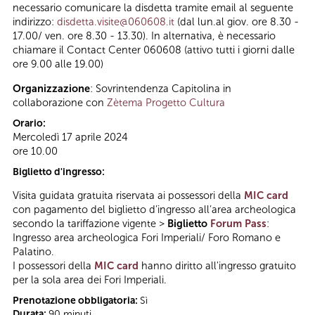
necessario comunicare la disdetta tramite email al seguente
indirizzo:
disdetta.visite@060608.it
(dal lun.al giov. ore 8.30 -
17.00/ ven. ore 8.30 - 13.30). In alternativa, è necessario
chiamare il Contact Center 060608 (attivo tutti i giorni dalle
ore 9.00 alle 19.00)
Organizzazione
: Sovrintendenza Capitolina in
collaborazione con
Zètema Progetto Cultura
Orario:
Mercoledì 17 aprile 2024
ore 10.00
Biglietto d'ingresso:
Visita guidata gratuita riservata ai possessori della
MIC card
con pagamento del biglietto d’ingresso all’area archeologica
secondo la tariffazione vigente >
Biglietto
Forum Pass
:
Ingresso area archeologica Fori Imperiali/ Foro Romano e
Palatino.
I possessori della
MIC card
hanno diritto all'ingresso gratuito
per la sola area dei Fori Imperiali.
Prenotazione obbligatoria:
Sì
Durata:
90 minuti