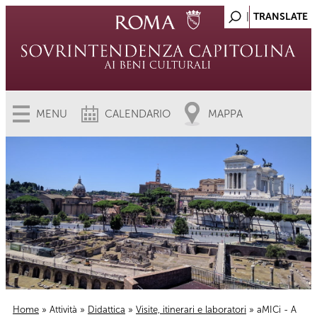
MENU
CALENDARIO
MAPPA
Home
»
Attività
»
Didattica
»
Visite, itinerari e laboratori
» aMICi - A