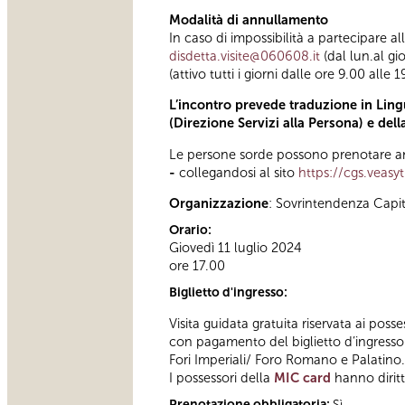
Modalità di annullamento
In caso di impossibilità a partecipare a
disdetta.visite@060608.it
(dal lun.al gi
(attivo tutti i giorni dalle ore 9.00 alle 1
L’incontro prevede traduzione in Lingu
(Direzione Servizi alla Persona) e del
Le persone sorde possono prenotare anc
-
collegandosi al sito
https://cgs.veasy
Organizzazione
: Sovrintendenza Capi
Orario:
Giovedì 11 luglio 2024
ore 17.00
Biglietto d'ingresso:
Visita guidata gratuita riservata ai posse
con pagamento del biglietto d’ingresso 
Fori Imperiali/ Foro Romano e Palatino.
I possessori della
MIC card
hanno diritto
Prenotazione obbligatoria:
Sì