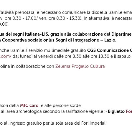
ll’attività prenotata, è necessario comunicare la disdetta tramite emai
ov. ore 8.30 - 17.00/ ven. ore 8.30 - 13.30). In alternativa, è nece
9.00)
a dei segni italiana-LIS, grazie alla collaborazione del Dipartimen
la Cooperativa sociale onlus Segni di Integrazione – Lazio.
he tramite il servizio multimediale gratuito
CGS Comunicazione Gl
t.com/
dal lunedì al venerdì dalle ore 8.30 alle ore 18.30 e il sabato
tolina in collaborazione con
Zètema Progetto Cultura
ssori della
MIC card
e alle persone sorde
all’area archeologica secondo la tariffazione vigente >
Biglietto
Fo
 all'ingresso gratuito per la sola area dei Fori Imperiali.