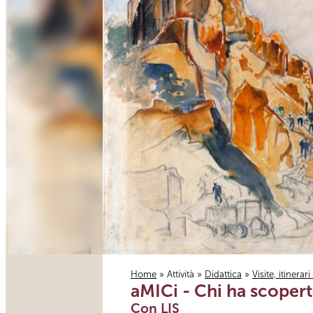
Home
»
Attività
»
Didattica
»
Visite, itinerar
aMICi - Chi ha scoperto
Tu sei qui
Con LIS