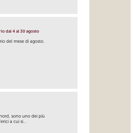
link
o dal 4 al 30 agosto
io del mese di agosto.
link
l nord, sono uno dei più
ici a cui si...