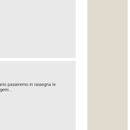
link
ario passeremo in rassegna le
getti...