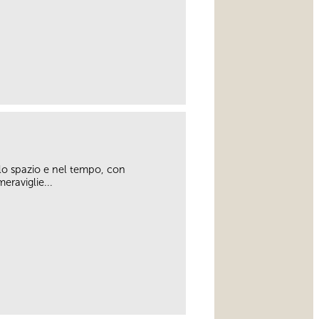
link
llo spazio e nel tempo, con
eraviglie...
link