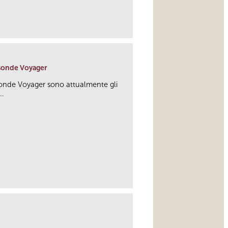
link
e sonde Voyager
 sonde Voyager sono attualmente gli
..
link