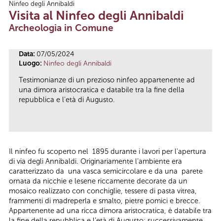
Ninfeo degli Annibaldi
Tu sei qui
Visita al Ninfeo degli Annibaldi
Archeologia in Comune
Data:
07/05/2024
Luogo:
Ninfeo degli Annibaldi
Testimonianze di un prezioso ninfeo appartenente ad
una dimora aristocratica e databile tra la fine della
repubblica e l'età di Augusto.
Il ninfeo fu scoperto nel 1895 durante i lavori per l'apertura
di via degli Annibaldi. Originariamente l’ambiente era
caratterizzato da una vasca semicircolare e da una parete
ornata da nicchie e lesene riccamente decorate da un
mosaico realizzato con conchiglie, tessere di pasta vitrea,
frammenti di madreperla e smalto, pietre pomici e brecce.
Appartenente ad una ricca dimora aristocratica, è databile tra
la fine della repubblica e l'età di Augusto: successivamente