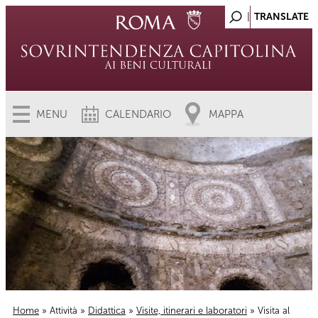
MENU
CALENDARIO
MAPPA
Home
»
Attività
»
Didattica
»
Visite, itinerari e laboratori
» Visita al