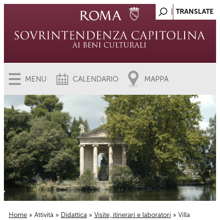
MENU
CALENDARIO
MAPPA
Home
»
Attività
»
Didattica
»
Visite, itinerari e laboratori
» Villa