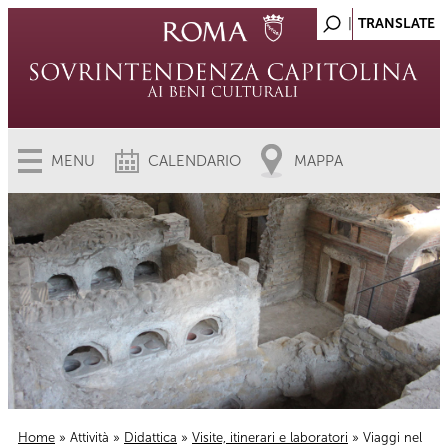
MENU
CALENDARIO
MAPPA
Home
»
Attività
»
Didattica
»
Visite, itinerari e laboratori
» Viaggi nel