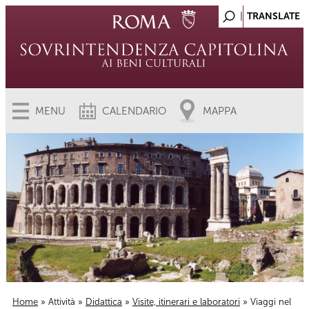
MENU
CALENDARIO
MAPPA
Home
»
Attività
»
Didattica
»
Visite, itinerari e laboratori
» Viaggi nel