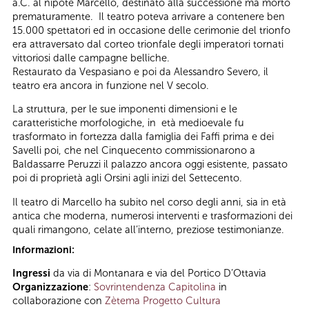
a.C. al nipote Marcello, destinato alla successione ma morto
prematuramente. Il teatro poteva arrivare a contenere ben
15.000 spettatori ed in occasione delle cerimonie del trionfo
era attraversato dal corteo trionfale degli imperatori tornati
vittoriosi dalle campagne belliche.
Restaurato da Vespasiano e poi da Alessandro Severo, il
teatro era ancora in funzione nel V secolo.
La struttura, per le sue imponenti dimensioni e le
caratteristiche morfologiche, in età medioevale fu
trasformato in fortezza dalla famiglia dei Faffi prima e dei
Savelli poi, che nel Cinquecento commissionarono a
Baldassarre Peruzzi il palazzo ancora oggi esistente, passato
poi di proprietà agli Orsini agli inizi del Settecento.
Il teatro di Marcello ha subito nel corso degli anni, sia in età
antica che moderna, numerosi interventi e trasformazioni dei
quali rimangono, celate all’interno, preziose testimonianze.
Informazioni:
Ingressi
da via di Montanara e via del Portico D’Ottavia
Organizzazione
:
Sovrintendenza Capitolina
in
collaborazione con
Zètema Progetto Cultura