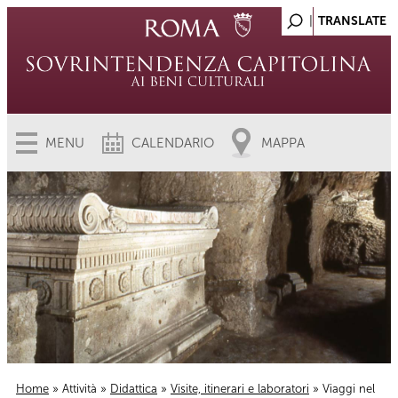
MENU
CALENDARIO
MAPPA
Home
»
Attività
»
Didattica
»
Visite, itinerari e laboratori
» Viaggi nel