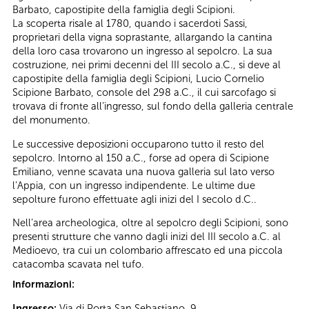
Barbato, capostipite della famiglia degli Scipioni.
La scoperta risale al 1780, quando i sacerdoti Sassi,
proprietari della vigna soprastante, allargando la cantina
della loro casa trovarono un ingresso al sepolcro. La sua
costruzione, nei primi decenni del III secolo a.C., si deve al
capostipite della famiglia degli Scipioni, Lucio Cornelio
Scipione Barbato, console del 298 a.C., il cui sarcofago si
trovava di fronte all’ingresso, sul fondo della galleria centrale
del monumento.
Le successive deposizioni occuparono tutto il resto del
sepolcro. Intorno al 150 a.C., forse ad opera di Scipione
Emiliano, venne scavata una nuova galleria sul lato verso
l’Appia, con un ingresso indipendente. Le ultime due
sepolture furono effettuate agli inizi del I secolo d.C..
Nell’area archeologica, oltre al sepolcro degli Scipioni, sono
presenti strutture che vanno dagli inizi del III secolo a.C. al
Medioevo, tra cui un colombario affrescato ed una piccola
catacomba scavata nel tufo.
Informazioni:
Ingresso:
Via di Porta San Sebastiano, 9