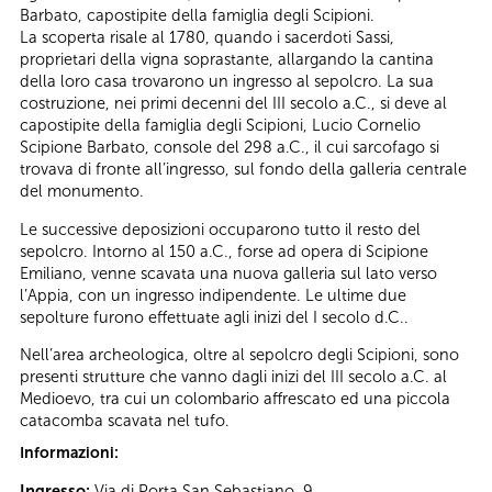
Barbato, capostipite della famiglia degli Scipioni.
La scoperta risale al 1780, quando i sacerdoti Sassi,
proprietari della vigna soprastante, allargando la cantina
della loro casa trovarono un ingresso al sepolcro. La sua
costruzione, nei primi decenni del III secolo a.C., si deve al
capostipite della famiglia degli Scipioni, Lucio Cornelio
Scipione Barbato, console del 298 a.C., il cui sarcofago si
trovava di fronte all’ingresso, sul fondo della galleria centrale
del monumento.
Le successive deposizioni occuparono tutto il resto del
sepolcro. Intorno al 150 a.C., forse ad opera di Scipione
Emiliano, venne scavata una nuova galleria sul lato verso
l’Appia, con un ingresso indipendente. Le ultime due
sepolture furono effettuate agli inizi del I secolo d.C..
Nell’area archeologica, oltre al sepolcro degli Scipioni, sono
presenti strutture che vanno dagli inizi del III secolo a.C. al
Medioevo, tra cui un colombario affrescato ed una piccola
catacomba scavata nel tufo.
Informazioni:
Ingresso:
Via di Porta San Sebastiano, 9