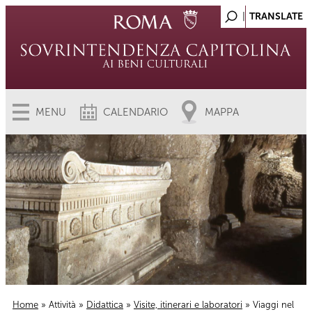
MENU
CALENDARIO
MAPPA
Home
»
Attività
»
Didattica
»
Visite, itinerari e laboratori
» Viaggi nel