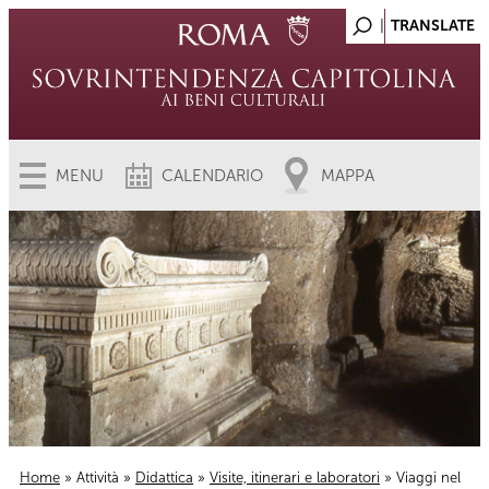
MENU
CALENDARIO
MAPPA
Home
»
Attività
»
Didattica
»
Visite, itinerari e laboratori
» Viaggi nel