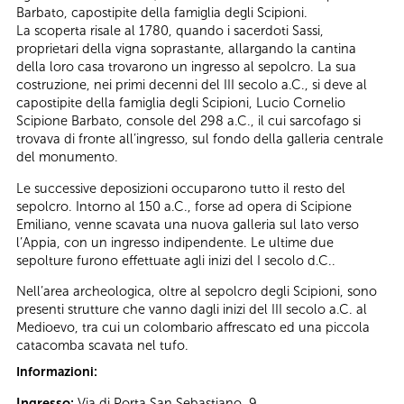
Barbato, capostipite della famiglia degli Scipioni.
La scoperta risale al 1780, quando i sacerdoti Sassi,
proprietari della vigna soprastante, allargando la cantina
della loro casa trovarono un ingresso al sepolcro. La sua
costruzione, nei primi decenni del III secolo a.C., si deve al
capostipite della famiglia degli Scipioni, Lucio Cornelio
Scipione Barbato, console del 298 a.C., il cui sarcofago si
trovava di fronte all’ingresso, sul fondo della galleria centrale
del monumento.
Le successive deposizioni occuparono tutto il resto del
sepolcro. Intorno al 150 a.C., forse ad opera di Scipione
Emiliano, venne scavata una nuova galleria sul lato verso
l’Appia, con un ingresso indipendente. Le ultime due
sepolture furono effettuate agli inizi del I secolo d.C..
Nell’area archeologica, oltre al sepolcro degli Scipioni, sono
presenti strutture che vanno dagli inizi del III secolo a.C. al
Medioevo, tra cui un colombario affrescato ed una piccola
catacomba scavata nel tufo.
Informazioni:
Ingresso:
Via di Porta San Sebastiano, 9