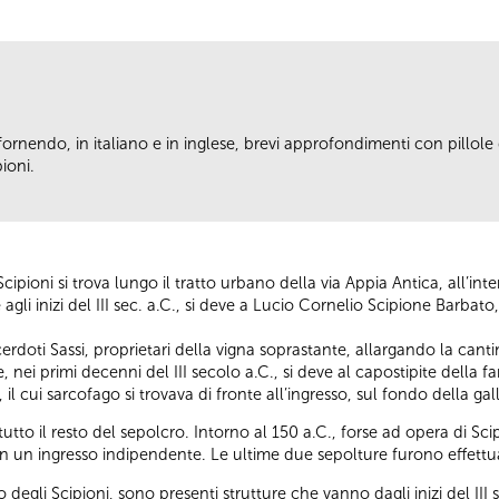
fornendo, in italiano e in inglese, brevi approfondimenti con pillole d
ioni.
cipioni si trova lungo il tratto urbano della via Appia Antica, all’in
gli inizi del III sec. a.C., si deve a Lucio Cornelio Scipione Barbato,
erdoti Sassi, proprietari della vigna soprastante, allargando la cant
 nei primi decenni del III secolo a.C., si deve al capostipite della f
il cui sarcofago si trovava di fronte all’ingresso, sul fondo della g
tto il resto del sepolcro. Intorno al 150 a.C., forse ad opera di S
on un ingresso indipendente. Le ultime due sepolture furono effettuate
 degli Scipioni, sono presenti strutture che vanno dagli inizi del III