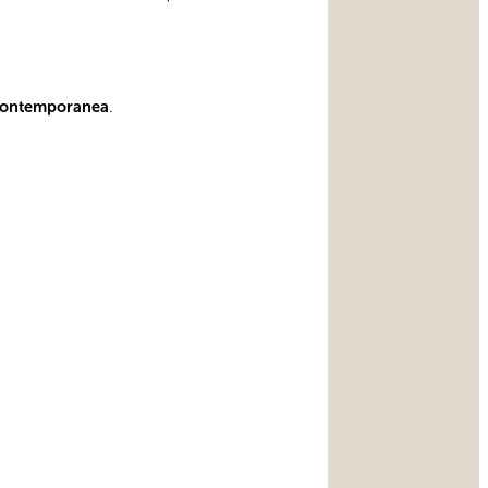
contemporanea
.