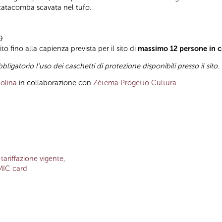
catacomba scavata nel tufo.
9
o fino alla capienza prevista per il sito di
massimo 12 persone in 
bbligatorio l'uso dei caschetti di protezione disponibili presso il sito
.
olina
in collaborazione con
Zètema Progetto Cultura
a
tariffazione vigente
,
MIC card