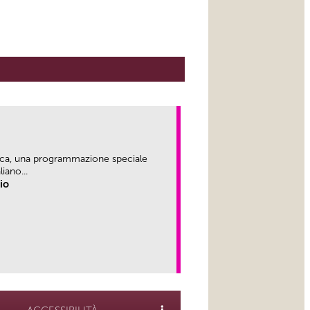
ica, una programmazione speciale
iano...
rio
link