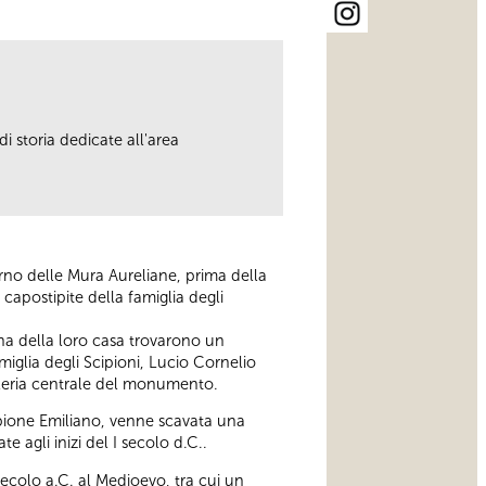
i storia dedicate all'area
terno delle Mura Aureliane, prima della
 capostipite della famiglia degli
ina della loro casa trovarono un
amiglia degli Scipioni, Lucio Cornelio
alleria centrale del monumento.
cipione Emiliano, venne scavata una
 agli inizi del I secolo d.C..
 secolo a.C. al Medioevo, tra cui un