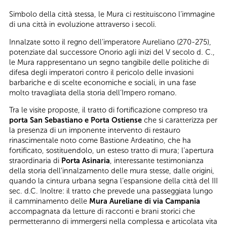
Simbolo della città stessa, le Mura ci restituiscono l’immagine
di una città in evoluzione attraverso i secoli.
Innalzate sotto il regno dell’imperatore Aureliano (270-275),
potenziate dal successore Onorio agli inizi del V secolo d. C.,
le Mura rappresentano un segno tangibile delle politiche di
difesa degli imperatori contro il pericolo delle invasioni
barbariche e di scelte economiche e sociali, in una fase
molto travagliata della storia dell’Impero romano.
Tra le visite proposte, il tratto di fortificazione compreso tra
porta San Sebastiano e Porta Ostiense
che si caratterizza per
la presenza di un imponente intervento di restauro
rinascimentale noto come Bastione Ardeatino, che ha
fortificato, sostituendolo, un esteso tratto di mura; l’apertura
straordinaria di
Porta Asinaria
, interessante testimonianza
della storia dell’innalzamento delle mura stesse, dalle origini,
quando la cintura urbana segna l’espansione della città del III
sec. d.C. Inoltre: il tratto che prevede una passeggiata lungo
il camminamento delle
Mura Aureliane di via Campania
accompagnata da letture di racconti e brani storici che
permetteranno di immergersi nella complessa e articolata vita