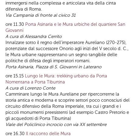
immergersi nella complessa e articolata vita della cinta
difensiva di Roma.
Via Campania di fronte al civico 31
ore 11.30
Porta Asinaria e le Mura urbiche del quartiere San
Giovanni
A cura di Alessandra Cerrito
Innalzate sotto il regno dell’imperatore Aureliano (270-275),
potenziate dal successore Onorio agli inizi del V secolo d. C.,
le Mura urbane rappresentano un segno tangibile delle
politiche di difesa degli imperatori romani.
Porta Asinaria, Piazza di S. Giovanni in Laterano
ore 15.15
Lungo le Mura: trekking urbano da Porta
Nomentana a Porta Tiburtina
A
cura di
Lorenzo Conte
Camminare lungo le Mura Aureliane per ripercorrerne la
storia antica e moderna e scoprire settori poco conosciuti del
circuito difensivo della Roma imperiale, tra cui i grandi e i
piccoli monumenti preesistenti (ad esempio Castro Pretorio e
gli acquedotti di Porta Tiburtina)
Viale del Policlinico incrocio con via XX settembre
ore 16.30
Il racconto delle Mura