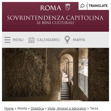
MENU
CALENDARIO
MAPPA
Home
»
Attività
»
Didattica
»
Visite, itinerari e laboratori
» Terza