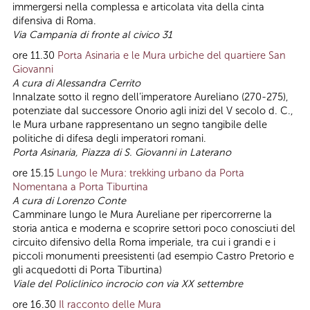
immergersi nella complessa e articolata vita della cinta
difensiva di Roma.
Via Campania di fronte al civico 31
ore 11.30
Porta Asinaria e le Mura urbiche del quartiere San
Giovanni
A cura di Alessandra Cerrito
Innalzate sotto il regno dell’imperatore Aureliano (270-275),
potenziate dal successore Onorio agli inizi del V secolo d. C.,
le Mura urbane rappresentano un segno tangibile delle
politiche di difesa degli imperatori romani.
Porta Asinaria, Piazza di S. Giovanni in Laterano
ore 15.15
Lungo le Mura: trekking urbano da Porta
Nomentana a Porta Tiburtina
A
cura di
Lorenzo Conte
Camminare lungo le Mura Aureliane per ripercorrerne la
storia antica e moderna e scoprire settori poco conosciuti del
circuito difensivo della Roma imperiale, tra cui i grandi e i
piccoli monumenti preesistenti (ad esempio Castro Pretorio e
gli acquedotti di Porta Tiburtina)
Viale del Policlinico incrocio con via XX settembre
ore 16.30
Il racconto delle Mura