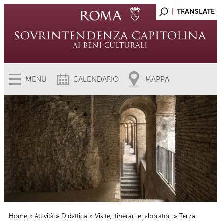
MENU
CALENDARIO
MAPPA
Home
»
Attività
»
Didattica
»
Visite, itinerari e laboratori
» Terza