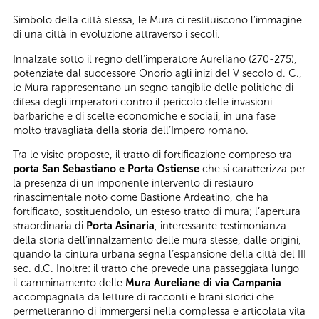
Simbolo della città stessa, le Mura ci restituiscono l’immagine
di una città in evoluzione attraverso i secoli.
Innalzate sotto il regno dell’imperatore Aureliano (270-275),
potenziate dal successore Onorio agli inizi del V secolo d. C.,
le Mura rappresentano un segno tangibile delle politiche di
difesa degli imperatori contro il pericolo delle invasioni
barbariche e di scelte economiche e sociali, in una fase
molto travagliata della storia dell’Impero romano.
Tra le visite proposte, il tratto di fortificazione compreso tra
porta San Sebastiano e Porta Ostiense
che si caratterizza per
la presenza di un imponente intervento di restauro
rinascimentale noto come Bastione Ardeatino, che ha
fortificato, sostituendolo, un esteso tratto di mura; l’apertura
straordinaria di
Porta Asinaria
, interessante testimonianza
della storia dell’innalzamento delle mura stesse, dalle origini,
quando la cintura urbana segna l’espansione della città del III
sec. d.C. Inoltre: il tratto che prevede una passeggiata lungo
il camminamento delle
Mura Aureliane di via Campania
accompagnata da letture di racconti e brani storici che
permetteranno di immergersi nella complessa e articolata vita