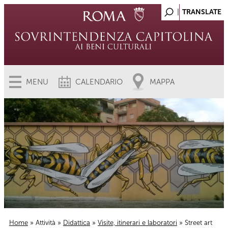
MENU
CALENDARIO
MAPPA
Home
»
Attività
»
Didattica
»
Visite, itinerari e laboratori
» Street art