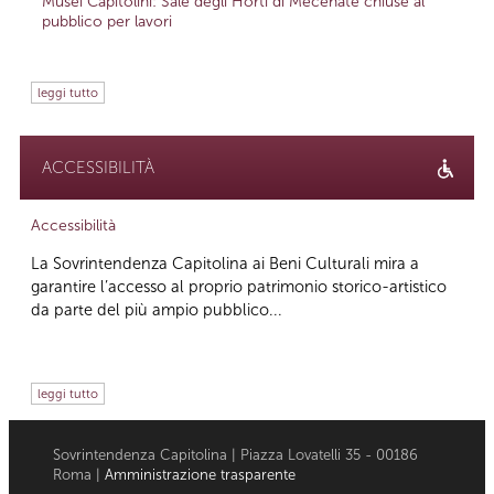
Musei Capitolini: Sale degli Horti di Mecenate chiuse al
pubblico per lavori
leggi tutto
ACCESSIBILITÀ
Accessibilità
La Sovrintendenza Capitolina ai Beni Culturali mira a
garantire l’accesso al proprio patrimonio storico-artistico
da parte del più ampio pubblico...
leggi tutto
Sovrintendenza Capitolina | Piazza Lovatelli 35 - 00186
Roma |
Amministrazione trasparente