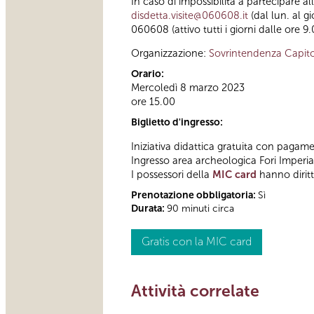
In caso di impossibilità a partecipare a
disdetta.visite@060608.it
(dal lun. al g
060608 (attivo tutti i giorni dalle ore 9.
Organizzazione:
Sovrintendenza Capito
Orario:
Mercoledì 8 marzo 2023
ore 15.00
Biglietto d'ingresso:
Iniziativa didattica gratuita con pagame
Ingresso area archeologica Fori Imperi
I possessori della
MIC card
hanno diritt
Prenotazione obbligatoria:
Sì
Durata:
90 minuti circa
Gratis con la MIC card
Attività correlate