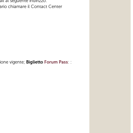
il al seguente indirizzo:
ssario chiamare il Contact Center
zione vigente;
Biglietto
Forum Pass
: :