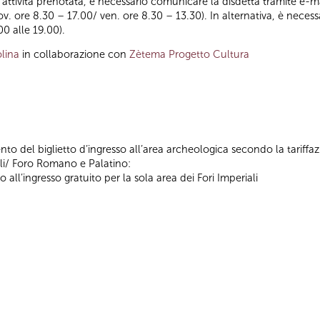
ll’attività prenotata, è necessario comunicare la disdetta tramite e-ma
iov. ore 8.30 – 17.00/ ven. ore 8.30 – 13.30). In alternativa, è nece
00 alle 19.00).
lina
in collaborazione con
Zètema Progetto Cultura
nto del biglietto d’ingresso all’area archeologica secondo la tariffa
ali/ Foro Romano e Palatino:
o all’ingresso gratuito per la sola area dei Fori Imperiali