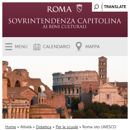
MENU
CALENDARIO
MAPPA
Home
»
Attività
»
Didattica
»
Per le scuole
» Roma sito UNESCO