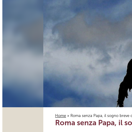
Home
» Roma senza Papa, il sogno breve 
Roma senza Papa, il s
Tu sei qui