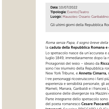
Data:
10/07/2022
Tipologia:
Evento|Teatro
Luogo:
Mausoleo Ossario Garibaldino
Gli ultimi giorni della Repubblica Rom
Roma senza Papa, il sogno breve dell
la
caduta della Repubblica Romana e d
Lo spettacolo nasce da un’accurata e ap
luglio 1849, immediatamente dopo la re
Protagonisti del testo – ideato da
Ricc
sono l’ex triumviro della Repubblica 
New York Tribune, e
Annetta Cimarra,
m
I tre personaggi ricostruiscono i fatti 
esperienza e sensibilità personale, gli 
Mameli, Manara, Garibaldi e i francesi 
questione delle divergenze tra Mazzini 
Parte integrante dello spettacolo sono
del poeta romanesco
Cesare Pascarell