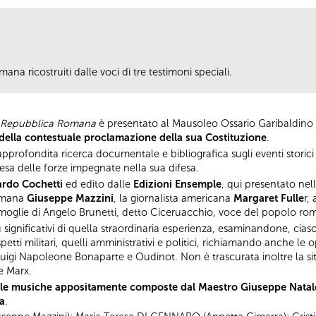
ana ricostruiti dalle voci di tre testimoni speciali.
a Repubblica Romana
è presentato al Mausoleo Ossario Garibaldino in 
ella contestuale proclamazione della sua Costituzione
.
profondita ricerca documentale e bibliografica sugli eventi storici
sa delle forze impegnate nella sua difesa.
ardo Cochetti
ed edito dalle
Edizioni Ensemple
, qui presentato nel
romana
Giuseppe Mazzini
, la giornalista americana
Margaret Fulle
r,
oglie di Angelo Brunetti, detto Ciceruacchio, voce del popolo r
più significativi di quella straordinaria esperienza, esaminandone, ci
aspetti militari, quelli amministrativi e politici, richiamando anche 
Luigi Napoleone Bonaparte e Oudinot. Non è trascurata inoltre la sit
e Marx.
le musiche appositamente composte dal Maestro Giuseppe Natal
a
.