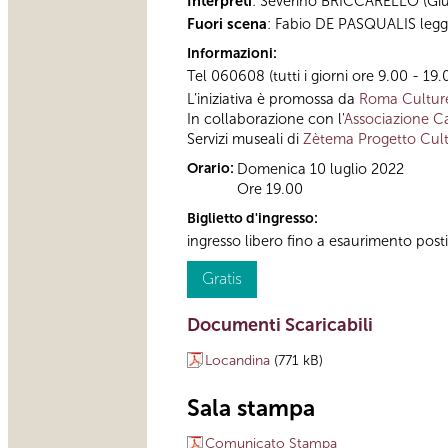
Interpreti
: Severino BRICCARELLO (Giu
Fuori scena
: Fabio DE PASQUALIS legge
Informazioni:
Tel 060608 (tutti i giorni ore 9.00 - 19.
L’iniziativa è promossa da
Roma Culture,
In collaborazione con l'
Associazione Ca
Servizi museali di
Zètema Progetto Cul
Orario:
Domenica 10 luglio 2022
Ore 19.00
Biglietto d'ingresso:
ingresso libero fino a esaurimento posti
Gratis
Documenti Scaricabili
Locandina
(771 kB)
Sala stampa
Comunicato Stampa