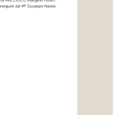
ina MACCIOCU (Margaret Fuller).
 eseguite dal M° Giuseppe Natale.