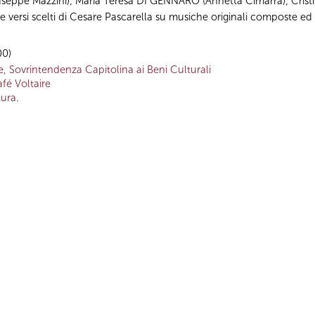
seppe Mazzini); Maria Teresa DI GENNARO (Annetta Cimarra); Crist
 versi scelti di Cesare Pascarella su musiche originali composte ed
00)
 Sovrintendenza Capitolina ai Beni Culturali
fé Voltaire
tura
.