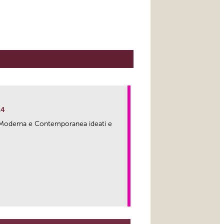
24
ma Moderna e Contemporanea ideati e
link