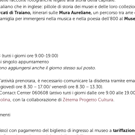
 italiano che in inglese: pillole di storia dei musei e delle loro collezion
ati di Traiano,
itinerari sulle
Mura Aureliane,
un percorso tra arte
famiglia per immergersi nella musica e nella poesia dell’800 al
Muse
(tutti i giorni ore 9.00-19.00)
ni singolo appuntamento
ono aggiungersi anche il giorno stesso sul posto.
ll’attività prenotata, è necessario comunicare la disdetta tramite emai
 giovedì ore 8.30 – 17.00/ venerdì ore 8.30 – 13.30).
 Contact Center 060608 (attivo tutti i giorni dalle ore 9.00 alle 19.00
olina
, con la collaborazione di
Zètema Progetto Cultura
.
amenti
revisto) con pagamento del biglietto di ingresso al museo a
tariffazion