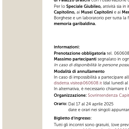
Per lo
Speciale Giubileo,
attività sia in
Capitolino,
ai
Musei Capitolini
e ai
Merc
Borghese e un laboratorio per tutta la 
memoria garibaldina.
Informazioni:
Prenotazione obbligatoria
tel. 060608 
Massimo partecipanti
segnalato in og
In caso di disponibilità le persone poss
Modalità di annullamento
In caso di impossibilità a partecipare a
disdetta.visite@060608.it
(dal lunedì al
In alternativa, è necessario chiamare il
Organizzazione:
Sovrintendenza Capit
Orario:
Dal 17 al 24 aprile 2025
date e orari nei singoli appunt
Biglietto d'ingresso:
Tutti gli incontri sono gratuiti, (ove p