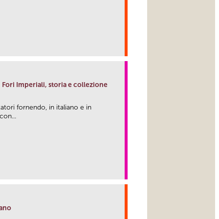
link
Fori Imperiali, storia e collezione
tori fornendo, in italiano e in
con...
link
iano