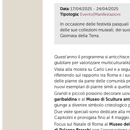
Data:
17/04/2025 - 24/04/2025
Tipologia:
Evento|Manifestazioni
In occasione delle festività pasquali 
delle sue collezioni museali, dei su
Giornata della Terra.
Quest’anno il programma si arricchisce an
giubilare per valorizzare multiculturali
Visita alla mostra su Carlo Levi e a segu
riflettendo sul rapporto tra Roma e i suoi
delle piante da parte delle comunità pre
nuovi esemplari di piante simili a quelle
Grandi e piccoli possono decorare uova 
garibaldina
e al
Museo di Scultura ant
giunge a divenire simbolo cristologico 
Due visite speciali sono dedicate alla m
Capitolini e prorogata fino al 4 maggio
Focus sul Natale di Roma al
Museo dell
di Palazzo Braschi
con l’osservazione de