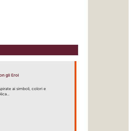
on gli Eroi
irate ai simboli, colori e
ica...
link