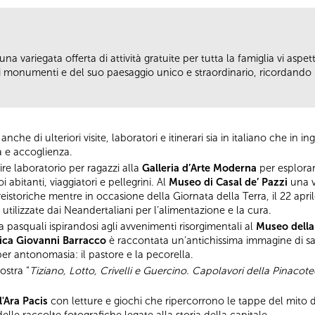
una variegata offerta di attività gratuite per tutta la famiglia vi asp
oi monumenti e del suo paesaggio unico e straordinario, ricordando
che di ulteriori visite, laboratori e itinerari sia in italiano che in 
tà e accoglienza.
ire laboratorio per ragazzi alla
Galleria d’Arte Moderna
per esplorar
 abitanti, viaggiatori e pellegrini. Al
Museo di Casal de’ Pazzi
una v
istoriche mentre in occasione della Giornata della Terra, il 22 aprile
 utilizzate dai Neandertaliani per l’alimentazione e la cura.
pasquali ispirandosi agli avvenimenti risorgimentali al
Museo dell
ica Giovanni Barracco
è raccontata un’antichissima immagine di sal
per antonomasia: il pastore e la pecorella.
ostra “
Tiziano, Lotto, Crivelli e Guercino. Capolavori della Pinacot
.
'Ara Pacis
con letture e giochi che ripercorrono le tappe del mito 
lle raccolte fotografiche legate alla storia della capitale.