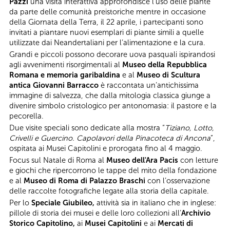
Pazzi
una visita interattiva approfondisce l’uso delle piante
da parte delle comunità preistoriche mentre in occasione
della Giornata della Terra, il 22 aprile, i partecipanti sono
invitati a piantare nuovi esemplari di piante simili a quelle
utilizzate dai Neandertaliani per l’alimentazione e la cura.
Grandi e piccoli possono decorare uova pasquali ispirandosi
agli avvenimenti risorgimentali al
Museo della Repubblica
Romana e memoria garibaldina
e al
Museo di Scultura
antica Giovanni Barracco
è raccontata un’antichissima
immagine di salvezza, che dalla mitologia classica giunge a
divenire simbolo cristologico per antonomasia: il pastore e la
pecorella.
Due visite speciali sono dedicate alla mostra “
Tiziano, Lotto,
Crivelli e Guercino. Capolavori della Pinacoteca di Ancona
”,
ospitata ai Musei Capitolini e prorogata fino al 4 maggio.
Focus sul Natale di Roma al
Museo dell'Ara Pacis
con letture
e giochi che ripercorrono le tappe del mito della fondazione
e al
Museo di Roma di Palazzo Braschi
con l’osservazione
delle raccolte fotografiche legate alla storia della capitale.
Per lo
Speciale Giubileo,
attività sia in italiano che in inglese:
pillole di storia dei musei e delle loro collezioni all’
Archivio
Storico Capitolino,
ai
Musei Capitolini
e ai
Mercati di