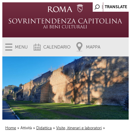
MENU
CALENDARIO
MAPPA
Home
»
Attività
»
Didattica
»
Visite, itinerari e laboratori
»