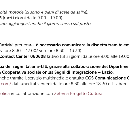
coltà motorie
(
ci sono 4 piani di scale da salire
).
8
(tutti i giorni dalle 9.00 - 19.00).
sono aggiungersi anche il giorno stesso sul posto
l’attività prenotata,
è necessario comunicare la disdetta tramite e
ov. ore 8.30 – 17.00/ ven. ore 8.30 – 13.30).
Contact Center 060608
(attivo tutti i giorni dalle ore 9.00 alle 19.00
a dei segni italiana-LIS, grazie alla collaborazione del Dipartimen
la Cooperativa sociale onlus Segni di Integrazione – Lazio.
he tramite il servizio multimediale gratuito
CGS Comunicazione Gl
t.com/
dal lunedì al venerdì dalle ore 8.30 alle ore 18.30 e il sabato
olina
in collaborazione con
Zètema Progetto Cultura