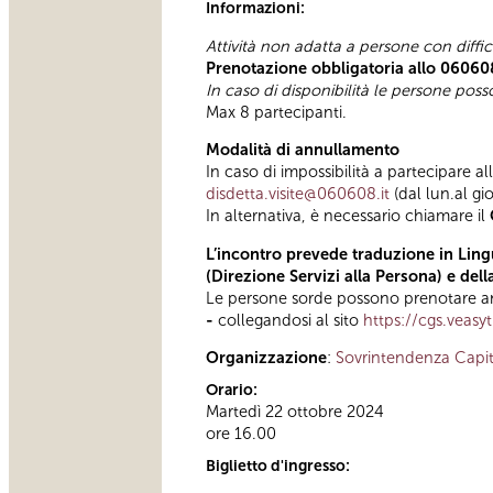
Informazioni:
Attività non adatta a persone con diffi
Prenotazione obbligatoria allo 06060
In caso di disponibilità le persone pos
Max 8 partecipanti.
Modalità di annullamento
In caso di impossibilità a partecipare al
disdetta.visite@060608.it
(dal lun.al gi
In alternativa, è necessario chiamare il
L’incontro prevede traduzione in Lingu
(Direzione Servizi alla Persona) e del
Le persone sorde possono prenotare anc
-
collegandosi al sito
https://cgs.veasy
Organizzazione
:
Sovrintendenza Capit
Orario:
Martedì 22 ottobre 2024
ore 16.00
Biglietto d'ingresso: