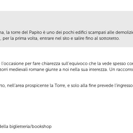
a, la torre del Papito è uno dei pochi edifici scampati alle demolizi
 per la prima volta, entrare nel sito e salire fino al sottotetto.
sce l’occasione per fare chiarezza sull’equivoco che la vede spesso c
torri medievali romane giunte a noi nella sua interezza. Un racconto 
rto, nell’area prospicente la Torre, e solo alla fine prevede l’ingresso 
ella biglietteria/bookshop