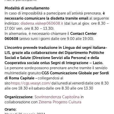
Modalità di annullamento
In caso di impossibilità a partecipare all’attività prenotata,
è
necessario comunicare la disdetta tramite email
al seguente
indirizzo:
disdetta.visite@060608.it
(dal lun.al giov. ore 8.30 –
17.00/ ven. ore 8.30 – 13.30).
In alternativa, è necessario chiamare il
Contact Center
060608
(attivo tutti i giorni dalle ore 9.00 alle 19.00).
L'incontro prevede traduzione in Lingua dei segni italiana-
LIS, grazie alla collaborazione del Dipartimento Politiche
Sociali e Salute (Direzione Servizi alla Persona) e della
Cooperativa sociale onlus Segni di Integrazione – Lazio.
Le persone sorde possono prenotare anche tramite il servizio
multimediale gratuito
CGS Comunicazione Globale per Sordi
di Roma Capitale -
collegandosi al
sito
https://cgs.veasyt.com/
dal lunedì al venerdì dalle ore 8.30
alle ore 18.30 e il sabato dalle ore 8.30 alle ore 13.30
Organizzazione
:
Sovrintendenza Capitolina
in
collaborazione con
Zètema Progetto Cultura
Orario: