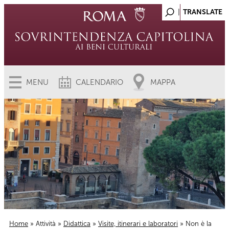
MENU
CALENDARIO
MAPPA
Home
»
Attività
»
Didattica
»
Visite, itinerari e laboratori
» Non è la