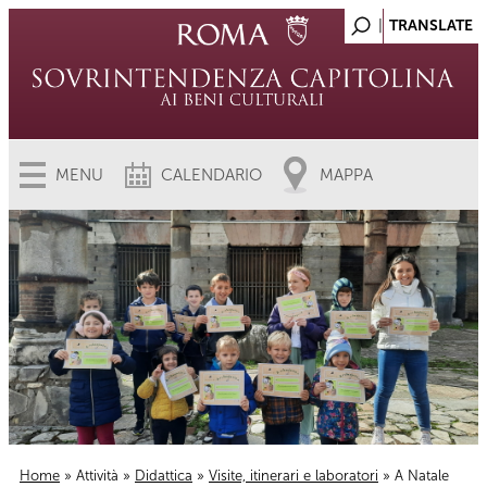
MENU
CALENDARIO
MAPPA
Home
»
Attività
»
Didattica
»
Visite, itinerari e laboratori
» A Natale